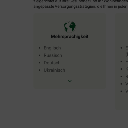
zielgerichtet auf Ihre Gesundheit und Ihr Wohlbefinden
angepasste Versorgungsstrategien, die Ihnen in jeder
Mehrsprachigkeit
Englisch
E
(
Russisch
H
Deutsch
K
Ukrainisch
R
V
V