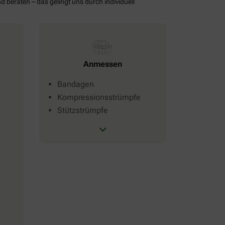
d beraten – das gelingt uns durch individuell
Anmessen
Bandagen
Kompressionsstrümpfe
Stützstrümpfe