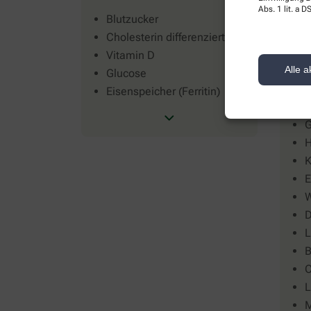
Abs. 1 lit. a
Blutzucker
E
Cholesterin differenziert
O
(
Vitamin D
Alle a
L
Glucose
B
Eisenspeicher (Ferritin)
E
G
H
K
E
W
D
L
B
C
L
M