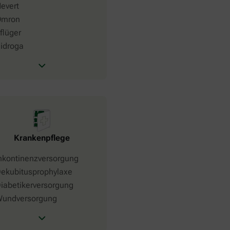
evert
Omron
flüger
idroga
Krankenpflege
nkontinenzversorgung
ekubitusprophylaxe
iabetikerversorgung
undversorgung