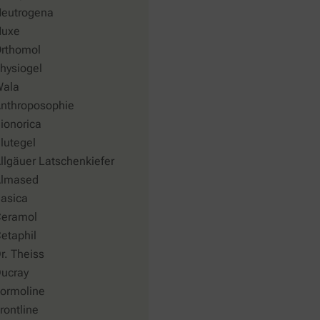
eutrogena
uxe
rthomol
hysiogel
ala
nthroposophie
ionorica
lutegel
llgäuer Latschenkiefer
lmased
asica
eramol
etaphil
r. Theiss
ucray
ormoline
rontline