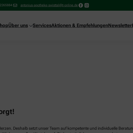
22265884
antonius-apotheke-swisttal@t-online.de
shop
Über uns
Services
Aktionen & Empfehlungen
Newsletter
orgt!
Herzen. Deshalb setzt unser Team auf kompetente und individuelle Beratun