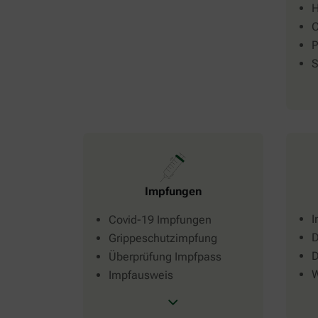
H
P
S
Impfungen
I
Covid-19 Impfungen
D
Grippeschutzimpfung
D
Überprüfung Impfpass
W
Impfausweis