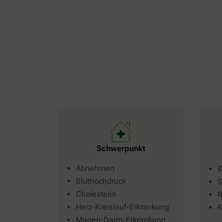
Schwerpunkt
Abnehmen
K
Bluthochdruck
S
Cholesterin
R
Herz-Kreislauf-Erkrankung
K
Magen-Darm-Erkrankung