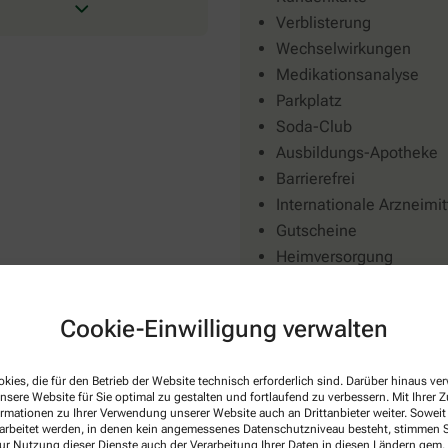
Verblisterung
Wechselwirkungen
Medikationsanalyse
Parkplatz
Soda-Club
Ausbildungs-Apotheke
Barrierefrei
Internationale Arzneimit
Gutscheine
Heimversorgung
Cookie-Einwilligung verwalten
kies, die für den Betrieb der Website technisch erforderlich sind. Darüber hinaus v
nsere Website für Sie optimal zu gestalten und fortlaufend zu verbessern. Mit Ihrer
ormationen zu Ihrer Verwendung unserer Website auch an Drittanbieter weiter. Soweit
rarbeitet werden, in denen kein angemessenes Datenschutzniveau besteht, stimmen Si
Spezialisierungen
Zahlungsarten
ur Nutzung dieser Dienste auch der Verarbeitung Ihrer Daten in diesen Ländern gem. 