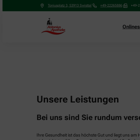
Toniusplatz 3
,
53913
Swisttal
+49-22265886
+49-
Online
Unsere Leistungen
Bei uns sind Sie rundum vers
Ihre Gesundheit ist das höchste Gut und liegt uns am 