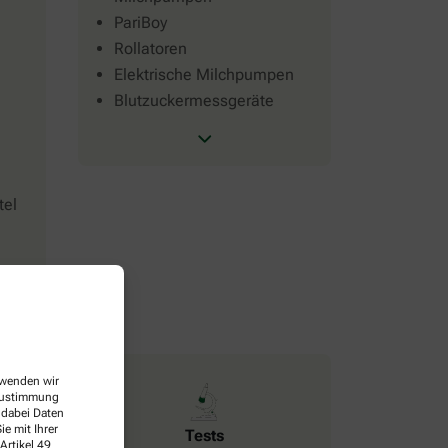
PariBoy
Rollatoren
Elektrische Milchpumpen
Blutzuckermessgeräte
tel
erwenden wir
 Zustimmung
 dabei Daten
e mit Ihrer
Tests
Artikel 49