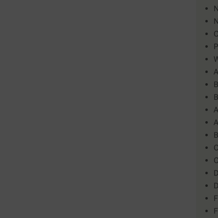
N
N
O
P
W
A
B
B
A
A
B
C
C
D
D
F
F