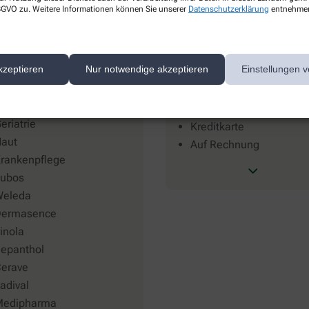
 DSGVO zu. Weitere Informationen können Sie unserer
Datenschutzerklärung
entnehme
ucerin
EC-Karte
livenölpflege
VISA
Medipharma)
Mastercard
kzeptieren
Nur notwendige akzeptieren
Einstellungen v
a Roche-Posay
Paypal
iochemie/Schüssler Salze
Apple Pay
rnährung
Google Pay
eriatrie
Kreditkarte
aut
Auf Rechnung
rankenpflege
ubos
eleda
ermasence
inola
epanthol
erave
adival
edipharma