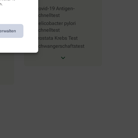
n.
Covid-19 Antigen-
Schnelltest
Helicobacter pylori
Schnelltest
erwalten
Prostata Krebs Test
Schwangerschaftstest