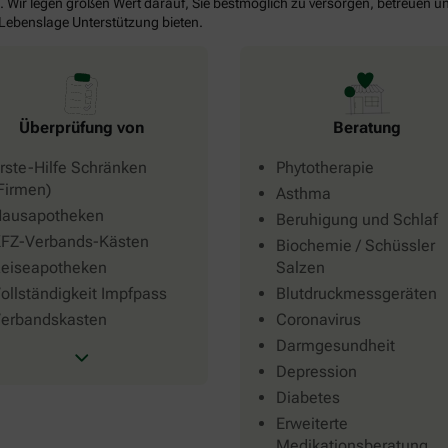
. Wir legen großen Wert darauf, Sie bestmöglich zu versorgen, betreuen un
 Lebenslage Unterstützung bieten.
Beratung
Überprüfung von
Phytotherapie
rste-Hilfe Schränken
Firmen)
Asthma
ausapotheken
Beruhigung und Schlaf
FZ-Verbands-Kästen
Biochemie / Schüssler
Salzen
eiseapotheken
Blutdruckmessgeräten
ollständigkeit Impfpass
Coronavirus
erbandskasten
Darmgesundheit
Depression
Diabetes
Erweiterte
Medikationsberatung