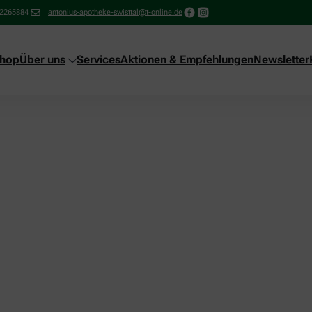
22265884
antonius-apotheke-swisttal@t-online.de
shop
Über uns
Services
Aktionen & Empfehlungen
Newsletter