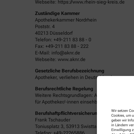
Webseite: https://www.rhein-sieg-kreis.de
Zuständige Kammer
Apothekerkammer Nordrhein
Poststr. 4
40213 Düsseldorf
Telefon: +49-211 83 88 - 0
Fax: +49-211 83 88 - 222
E-Mail: info@aknr.de
Webseite: www.aknr.de
Gesetzliche Berufsbezeichnung
Apotheker, verliehen in Deutschland
Berufsrechtliche Regelung
Weitere Rechtsgrundlagen: Apothekengesetz,
für Apotheker/-innen einsehbar auf der Inter
Wir setzen Coo
Berufshaftpflichtversicherung mit Anschrift,
Cookies, um u
Frank Tschauder
geben wir Inf
in Ländern ve
Toniusplatz 3, 53913 Swisttal
Einwilligung z
Telefon: +49-22265886