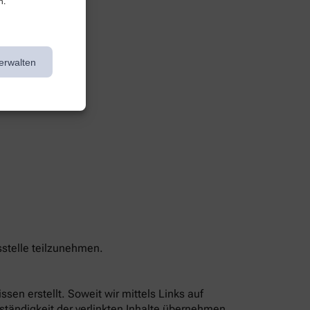
n.
erwalten
sstelle teilzunehmen.
sen erstellt. Soweit wir mittels Links auf
lständigkeit der verlinkten Inhalte übernehmen,