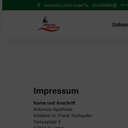
Toniusplatz 3
,
53913
Swisttal
+49-22265886
+49-
Online
Impressum
Name und Anschrift
Antonuis-Apotheke
Inhaber/-in: Frank Tschauder
Toniusplatz 3