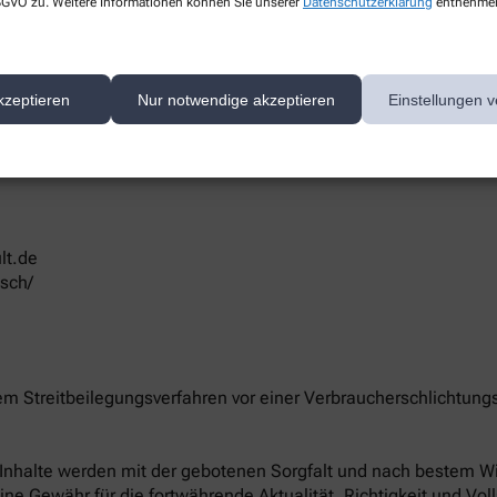
 DSGVO zu. Weitere Informationen können Sie unserer
Datenschutzerklärung
entnehme
kzeptieren
Nur notwendige akzeptieren
Einstellungen v
te/-n unserer Apotheke können Sie hier erreichen:
lt.de
esch/
nem Streitbeilegungsverfahren vor einer Verbraucherschlichtung
le Inhalte werden mit der gebotenen Sorgfalt und nach bestem Wis
eine Gewähr für die fortwährende Aktualität, Richtigkeit und Vol