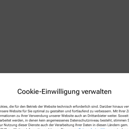
Cookie-Einwilligung verwalten
 Apothekenbetriebsordnung, Arzneimittelpreisverordnung, Bu
netseite des Bundesvereinigung Deutscher Apothekerverbände
w
kies, die für den Betrieb der Website technisch erforderlich sind. Darüber hinaus v
 gültig im Geltungsbereich des Arzneimittelgesetzes (AMG)
nsere Website für Sie optimal zu gestalten und fortlaufend zu verbessern. Mit Ihrer
ormationen zu Ihrer Verwendung unserer Website auch an Drittanbieter weiter. Soweit
rarbeitet werden, in denen kein angemessenes Datenschutzniveau besteht, stimmen Si
ur Nutzung dieser Dienste auch der Verarbeitung Ihrer Daten in diesen Ländern gem. 