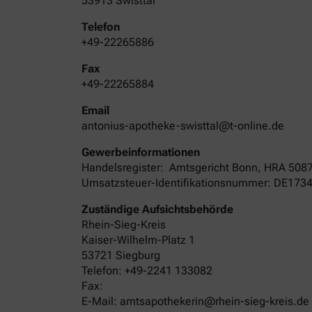
53913 Swisttal
Telefon
+49-22265886
Fax
+49-22265884
Email
antonius-apotheke-swisttal@t-online.de
Gewerbeinformationen
Handelsregister:
Amtsgericht
Bonn
,
HRA
508
Umsatzsteuer-Identifikationsnummer: DE173
Zuständige Aufsichtsbehörde
Rhein-Sieg-Kreis
Kaiser-Wilhelm-Platz 1
53721 Siegburg
Telefon: +49-2241 133082
Fax:
E-Mail: amtsapothekerin@rhein-sieg-kreis.de