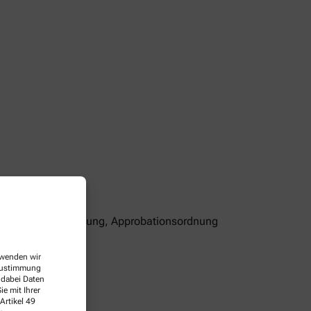
ndesapothekerordnung, Approbationsordnung
ww.abda.de
erwenden wir
 Zustimmung
 dabei Daten
e mit Ihrer
Artikel 49