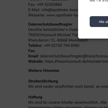
Abs. 1 lit. a
Fax: +49-22265884
E-Mail: info@apotheke-buschhoven.de
Webseite: www.apotheke-buschhoven.de
Alle a
Datenschutzbeauftragter
:
Den/Die betriebliche/-n Datenschutzbeauftrag
TRIESCHconsult Michael Triesch
Rheindamm 13, 40668 Meerbusch
Telefon
:
+49-02150 794 8980
Fax
:
Email
:
datenschutzbeauftragter@trieschconsu
Website
:
https://trieschconsult.de/michael-tri
Weitere Hinweise
Streitschlichtung
Wir sind weder verpflichtet noch bereit, an ei
Haftung
Wir sind für unsere Inhalte verantwortlich. Al
Internetseiten Dritter verweisen, können wir k