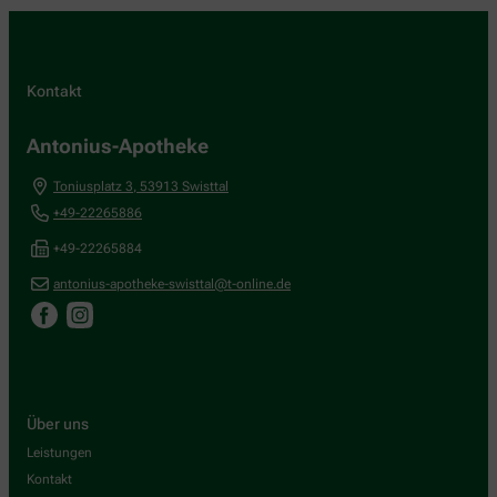
Kontakt
Antonius-Apotheke
Toniusplatz 3
,
53913
Swisttal
+49-22265886
+49-22265884
antonius-apotheke-swisttal@t-online.de
Über uns
Leistungen
Kontakt