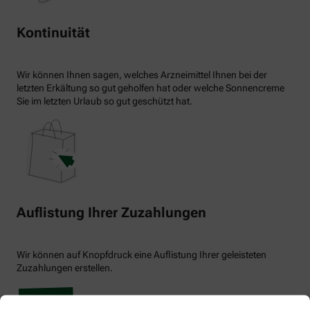
Kontinuität
Wir können Ihnen sagen, welches Arzneimittel Ihnen bei der
letzten Erkältung so gut geholfen hat oder welche Sonnencreme
Sie im letzten Urlaub so gut geschützt hat.
Auflistung Ihrer Zuzahlungen
Wir können auf Knopfdruck eine Auflistung Ihrer geleisteten
Zuzahlungen erstellen.