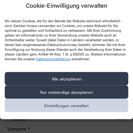
Cookie-Einwilligung verwalten
Wir setzen Cookies, die für den Betrieb der Website technisch erforderlich
sind. Darüber hinaus verwenden wir Cookies, um unsere Website für Sie
Nachweis Ihrer Befreiung
optimal zu gestalten und fortlaufend zu verbessern. Mit Ihrer Zustimmung
geben wir Informationen zu Ihrer Verwendung unserer Website auch an
Drittanbieter weiter. Soweit dabei Daten in Ländern verarbeitet werden, in
denen kein angemessenes Datenschutzniveau besteht, stimmen Sie mit Ihrer
Wenn Sie einen Ausweis über die Befreiung der gesetzlichen
Einwilligung zur Nutzung dieser Dienste auch der Verarbeitung Ihrer Daten in
Zuzahlung haben, können wir diese Info speichern und Sie
diesen Ländern gem. Artikel 49 Abs. 1 lit. a DSGVO zu. Weitere Informationen
müssen Ihren Ausweis nicht immer vorzeigen.
können Sie unserer
Datenschutzerklärung
entnehmen.
Kundenkarte beantragen
Alle akzeptieren
Nur notwendige akzeptieren
Jetzt schnell und einfach online beantragen und beim nächsten
Besuch bei uns in der Apotheke abholen.
Einstellungen verwalten
Anrede
Vorname *